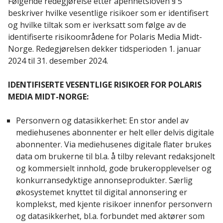
Følgende redegjørelse etter åpenhetsloven § 5
beskriver hvilke vesentlige risikoer som er identifisert
og hvilke tiltak som er iverksatt som følge av de
identifiserte risikoområdene for Polaris Media Midt-
Norge. Redegjørelsen dekker tidsperioden 1. januar
2024 til 31. desember 2024.
IDENTIFISERTE VESENTLIGE RISIKOER FOR POLARIS
MEDIA MIDT-NORGE:
Personvern og datasikkerhet: En stor andel av
mediehusenes abonnenter er helt eller delvis digitale
abonnenter. Via mediehusenes digitale flater brukes
data om brukerne til bl.a. å tilby relevant redaksjonelt
og kommersielt innhold, gode brukeropplevelser og
konkurransedyktige annonseprodukter. Særlig
økosystemet knyttet til digital annonsering er
komplekst, med kjente risikoer innenfor personvern
og datasikkerhet, bl.a. forbundet med aktører som