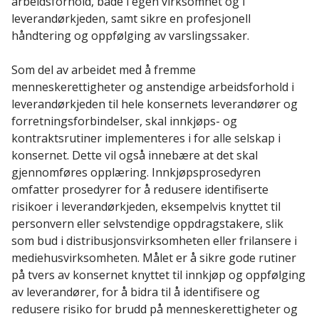
arbeidsforhold, både i egen virksomhet og i
leverandørkjeden, samt sikre en profesjonell
håndtering og oppfølging av varslingssaker.
Som del av arbeidet med å fremme
menneskerettigheter og anstendige arbeidsforhold i
leverandørkjeden til hele konsernets leverandører og
forretningsforbindelser, skal innkjøps- og
kontraktsrutiner implementeres i for alle selskap i
konsernet. Dette vil også innebære at det skal
gjennomføres opplæring. Innkjøpsprosedyren
omfatter prosedyrer for å redusere identifiserte
risikoer i leverandørkjeden, eksempelvis knyttet til
personvern eller selvstendige oppdragstakere, slik
som bud i distribusjonsvirksomheten eller frilansere i
mediehusvirksomheten. Målet er å sikre gode rutiner
på tvers av konsernet knyttet til innkjøp og oppfølging
av leverandører, for å bidra til å identifisere og
redusere risiko for brudd på menneskerettigheter og