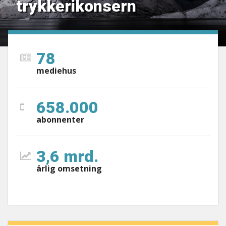
trykkerikonsern
78

mediehus
658.000

abonnenter
3,6 mrd.

årlig omsetning