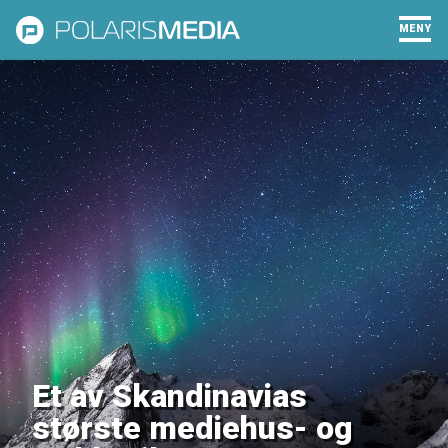
MENY
Et av Skandinavias
største mediehus- og