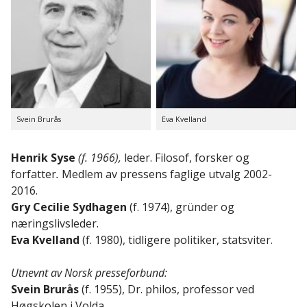
Svein Brurås
Eva Kvelland
Henrik Syse
(f. 1966),
leder. Filosof, forsker og
forfatter
.
Medlem av pressens faglige utvalg 2002-
2016.
Gry Cecilie Sydhagen
(f. 1974), gründer og
næringslivsleder.
Eva Kvelland
(f. 1980), tidligere politiker, statsviter.
Utnevnt av Norsk presseforbund:
Svein Brurås
(f. 1955), Dr. philos, professor ved
Høgskolen i Volda.