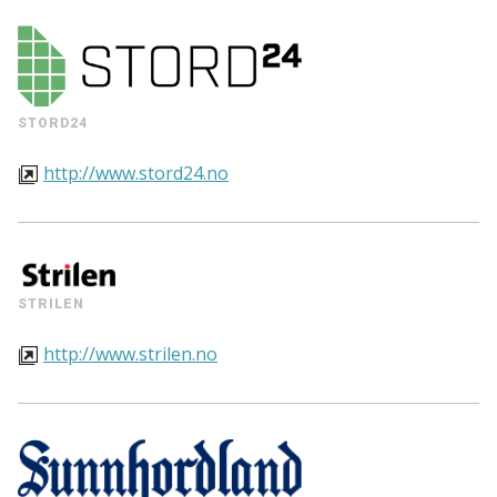
STORD24
http://www.stord24.no
STRILEN
http://www.strilen.no