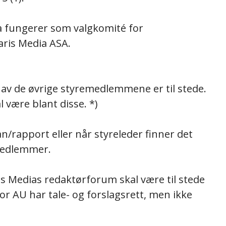
a fungerer som valgkomité for
ris Media ASA.
o av de øvrige styremedlemmene er til stede.
være blant disse. *)
an/rapport eller når styreleder finner det
emedlemmer.
is Medias redaktørforum skal være til stede
or AU har tale- og forslagsrett, men ikke