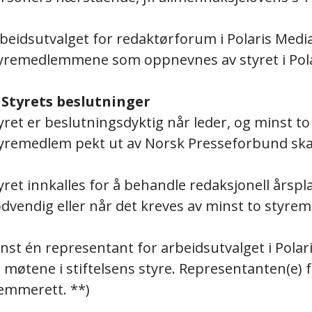
beidsutvalget for redaktørforum i Polaris Medi
yremedlemmene som oppnevnes av styret i Pola
 Styrets beslutninger
yret er beslutningsdyktig når leder, og minst t
yremedlem pekt ut av Norsk Presseforbund skal 
yret innkalles for å behandle redaksjonell årspl
dvendig eller når det kreves av minst to styr
nst én representant for arbeidsutvalget i Polar
 møtene i stiftelsens styre. Representanten(e) f
emmerett. **)