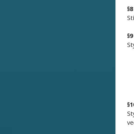
§8
St
§9
St
§
St
ve