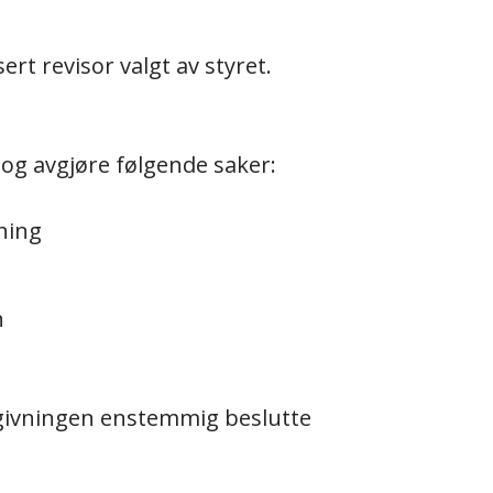
ert revisor valgt av styret.
 og avgjøre følgende saker:
ning
n
vgivningen enstemmig beslutte