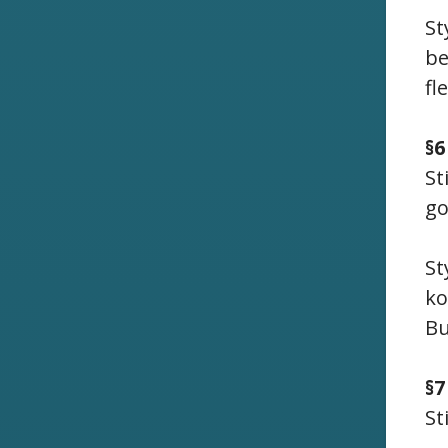
St
be
fl
§6
St
go
St
ko
Bu
§7
St