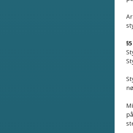
Ar
st
§5
St
St
St
nø
Mi
på
st