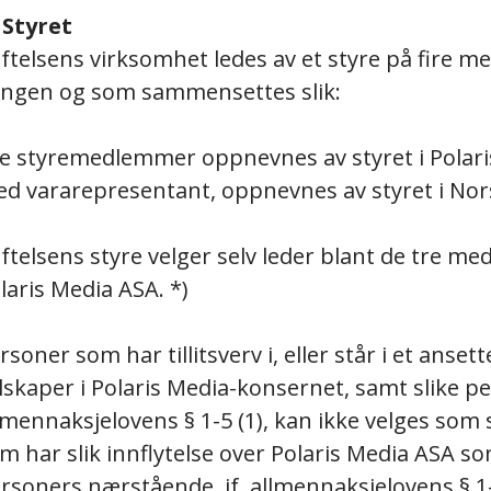
 Styret
iftelsens virksomhet ledes av et styre på fire m
ngen og som sammensettes slik:
e styremedlemmer oppnevnes av styret i Polari
d vararepresentant, oppnevnes av styret i Nor
iftelsens styre velger selv leder blant de tre 
laris Media ASA. *)
rsoner som har tillitsverv i, eller står i et anse
lskaper i Polaris Media-konsernet, samt slike p
lmennaksjelovens § 1-5 (1), kan ikke velges som
m har slik innflytelse over Polaris Media ASA so
rsoners nærstående, jf. allmennaksjelovens § 1-