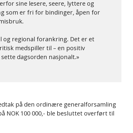
rfor sine lesere, seere, lyttere og
g som er fri for bindinger, åpen for
misbruk.
 og regional forankring. Det er et
tisk medspiller til – en positiv
g sette dagsorden nasjonalt.
 vedtak på den ordinære generalforsamling
å NOK 100 000,- ble besluttet overført til