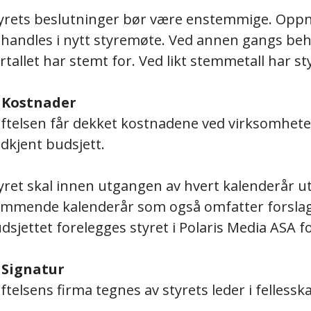
yrets beslutninger bør være enstemmige. Oppn
handles i nytt styremøte. Ved annen gangs beh
ertallet har stemt for. Ved likt stemmetall har 
 Kostnader
iftelsen får dekket kostnadene ved virksomheten
dkjent budsjett.
yret skal innen utgangen av hvert kalenderår ut
mmende kalenderår som også omfatter forslag t
dsjettet forelegges styret i Polaris Media ASA f
 Signatur
iftelsens firma tegnes av styrets leder i felles