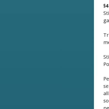
§4
St
ga
Tr
me
St
Po
Pe
se
al
so
pe