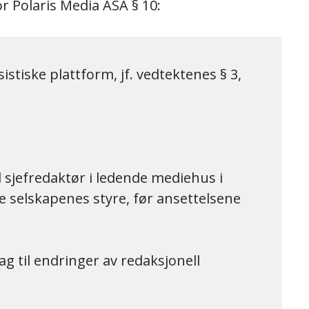
or Polaris Media ASA § 10:
istiske plattform, jf. vedtektenes § 3,
il sjefredaktør i ledende mediehus i
le selskapenes styre, før ansettelsene
lag til endringer av redaksjonell