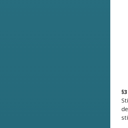
§3
St
de
st