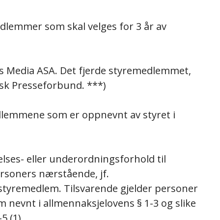
edlemmer som skal velges for 3 år av
s Media ASA. Det fjerde styremedlemmet,
sk Presseforbund. ***)
medlemmene som er oppnevnt av styret i
ttelses- eller underordningsforhold til
ersoners nærstående, jf.
 styremedlem. Tilsvarende gjelder personer
m nevnt i allmennaksjelovens § 1-3 og slike
5 (1).