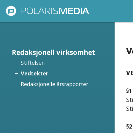
V
Redaksjonell virksomhet
Stiftelsen
V
Vedtekter
Redaksjonelle årsrapporter
§1
St
St
§2